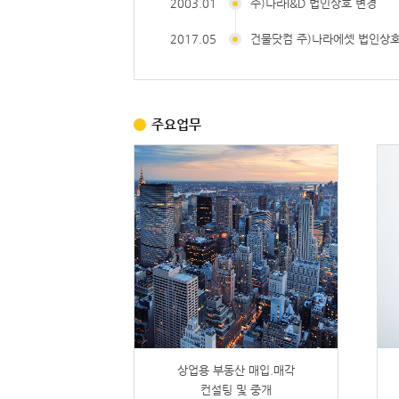
2003.01
주)나라I&D 법인상호 변경
2017.05
건물닷컴 주)나라에셋 법인상호
주요업무
상업용 부동산 매입.매각
컨설팅 및 중개