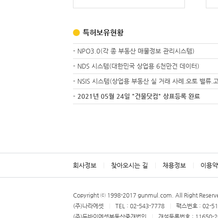
특허보유현황
- NPO3.0(각 종 부동산 매물정보 관리시스템)
- NDS 시스템(대한민국 상업용 6천만건 데이터)
- NSIS 시스템(상업용 부동산 실 거래 사례.오토 밸류.고
- 2021년 05월 24일 "건물닷컴" 상표등록 완료
회사정보
찾아오시는 길
채용정보
이용약
Copyright ⓒ 1998-2017 gunmul.com. All Right Reserv
(주)나라에셋
TEL : 02-543-7778
팩스번호 : 02-51
(주)두바이에셋부동산중개법인
개설등록번호 : 11650-2