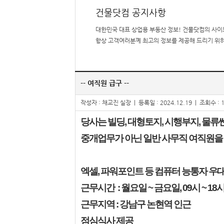
건물닷컴 공지사항
대한민국 대표 상업용 부동산 정보! 건물닷컴의 사이
항상 고객여러분꼐 최고의 정보를 제공해 드리기 위
-- 여직원 급구 --
작성자 : 채교진 실장
|
등록일 : 2024.12.19
|
조회수 : 1
당사는 빌딩, 대형토지, 시행부지, 물
중개업무가 아닌 일반 사무직 여직원을
엑셀, 파워포인트 등 컴퓨터 능통자 우
근무시간 : 월요일 ~ 금요일, 09시 ~ 18
근무지역 : 강남구 논현역 인근
점심식사 제공