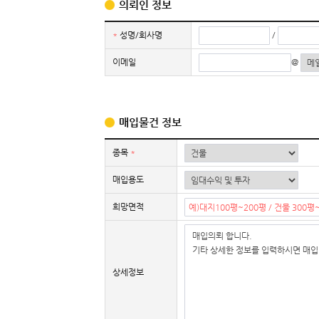
의뢰인 정보
*
성명/회사명
/
이메일
@
매입물건 정보
종목
*
매입용도
희망면적
상세정보