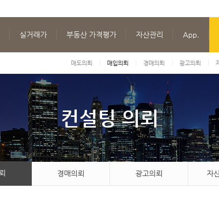
실거래가
부동산 가격평가
자산관리
App.
매도의뢰
매입의뢰
경매의뢰
광고의뢰
컨설팅 의뢰
뢰
경매의뢰
광고의뢰
자