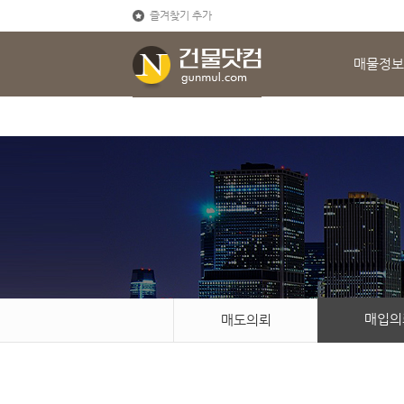
즐겨찾기 추가
매물정보
매입의
매도의뢰