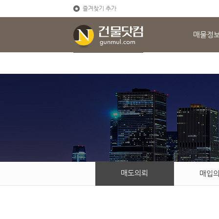
즐겨찾기 추가
매물정
매도의뢰
매입