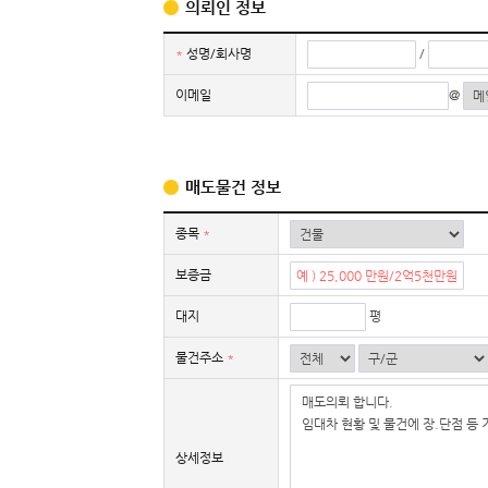
의뢰인 정보
*
성명/회사명
/
이메일
@
매도물건 정보
종목
*
보증금
대지
평
물건주소
*
상세정보